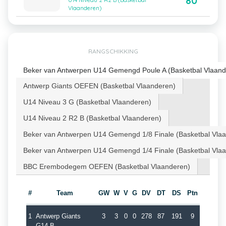
80
U14 Niveau 2 R2 B (Basketbal
Vlaanderen)
RANGSCHIKKING
Beker van Antwerpen U14 Gemengd Poule A (Basketbal Vlaand
Antwerp Giants OEFEN (Basketbal Vlaanderen)
U14 Niveau 3 G (Basketbal Vlaanderen)
U14 Niveau 2 R2 B (Basketbal Vlaanderen)
Beker van Antwerpen U14 Gemengd 1/8 Finale (Basketbal Vla
Beker van Antwerpen U14 Gemengd 1/4 Finale (Basketbal Vla
BBC Erembodegem OEFEN (Basketbal Vlaanderen)
#
Team
GW
W
V
G
DV
DT
DS
Ptn
1
Antwerp Giants
3
3
0
0
278
87
191
9
G14 B