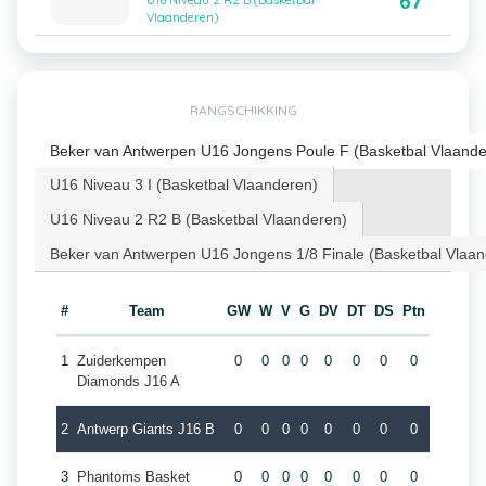
67
U16 Niveau 2 R2 B (Basketbal
Vlaanderen)
RANGSCHIKKING
Beker van Antwerpen U16 Jongens Poule F (Basketbal Vlaande
U16 Niveau 3 I (Basketbal Vlaanderen)
U16 Niveau 2 R2 B (Basketbal Vlaanderen)
Beker van Antwerpen U16 Jongens 1/8 Finale (Basketbal Vlaa
#
Team
GW
W
V
G
DV
DT
DS
Ptn
1
Zuiderkempen
0
0
0
0
0
0
0
0
Diamonds J16 A
2
Antwerp Giants J16 B
0
0
0
0
0
0
0
0
3
Phantoms Basket
0
0
0
0
0
0
0
0