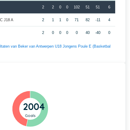
2
2
0
0
102
51
51
6
BC J18 A
2
1
1
0
71
82
-11
4
2
0
0
0
0
40
-40
0
esultaten van Beker van Antwerpen U18 Jongens Poule E (Basketbal
2004
Goals