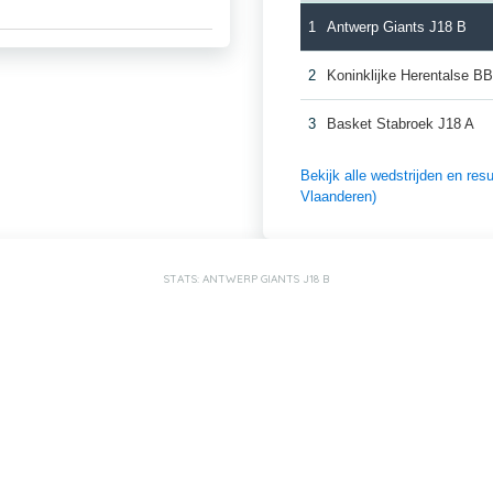
1
Antwerp Giants J18 B
2
Koninklijke Herentalse B
3
Basket Stabroek J18 A
Bekijk alle wedstrijden en r
Vlaanderen)
STATS: ANTWERP GIANTS J18 B