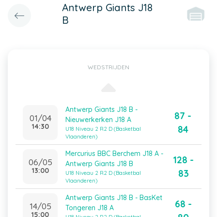
Antwerp Giants J18
B
WEDSTRIJDEN
Antwerp Giants J18 B -
87 -
01/04
Nieuwerkerken J18 A
14:30
84
U18 Niveau 2 R2 D (Basketbal
Vlaanderen)
Mercurius BBC Berchem J18 A -
128 -
06/05
Antwerp Giants J18 B
13:00
83
U18 Niveau 2 R2 D (Basketbal
Vlaanderen)
Antwerp Giants J18 B - BasKet
68 -
14/05
Tongeren J18 A
15:00