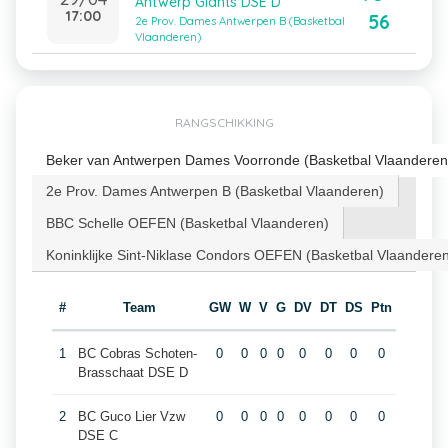
Antwerp Giants DSE D
17:00
56
2e Prov. Dames Antwerpen B (Basketbal
Vlaanderen)
RANGSCHIKKING
Beker van Antwerpen Dames Voorronde (Basketbal Vlaanderen
2e Prov. Dames Antwerpen B (Basketbal Vlaanderen)
BBC Schelle OEFEN (Basketbal Vlaanderen)
Koninklijke Sint-Niklase Condors OEFEN (Basketbal Vlaandere
#
Team
GW
W
V
G
DV
DT
DS
Ptn
1
BC Cobras Schoten-
0
0
0
0
0
0
0
0
Brasschaat DSE D
2
BC Guco Lier Vzw
0
0
0
0
0
0
0
0
DSE C