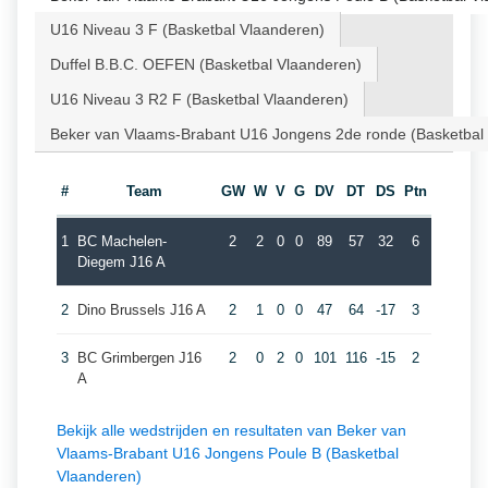
U16 Niveau 3 F (Basketbal Vlaanderen)
Duffel B.B.C. OEFEN (Basketbal Vlaanderen)
U16 Niveau 3 R2 F (Basketbal Vlaanderen)
Beker van Vlaams-Brabant U16 Jongens 2de ronde (Basketbal
#
Team
GW
W
V
G
DV
DT
DS
Ptn
1
BC Machelen-
2
2
0
0
89
57
32
6
Diegem J16 A
2
Dino Brussels J16 A
2
1
0
0
47
64
-17
3
3
BC Grimbergen J16
2
0
2
0
101
116
-15
2
A
Bekijk alle wedstrijden en resultaten van Beker van
Vlaams-Brabant U16 Jongens Poule B (Basketbal
Vlaanderen)