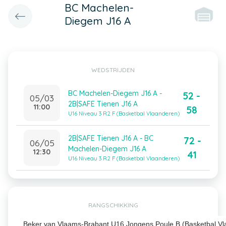
BC Machelen-
Diegem J16 A
WEDSTRIJDEN
BC Machelen-Diegem J16 A -
52 -
05/03
2B|SAFE Tienen J16 A
11:00
58
U16 Niveau 3 R2 F (Basketbal Vlaanderen)
2B|SAFE Tienen J16 A - BC
72 -
06/05
Machelen-Diegem J16 A
12:30
41
U16 Niveau 3 R2 F (Basketbal Vlaanderen)
RANGSCHIKKING
Beker van Vlaams-Brabant U16 Jongens Poule B (Basketbal Vl