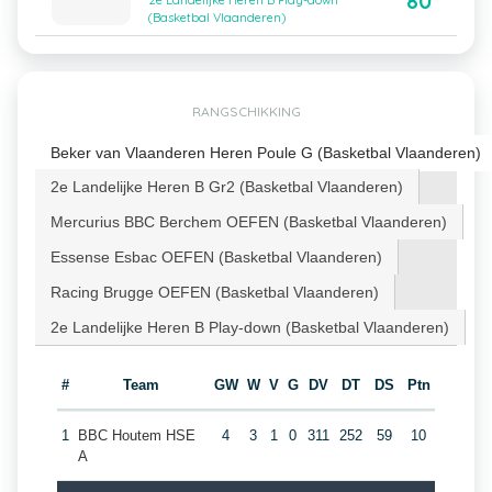
80
2e Landelijke Heren B Play-down
(Basketbal Vlaanderen)
RANGSCHIKKING
Beker van Vlaanderen Heren Poule G (Basketbal Vlaanderen)
2e Landelijke Heren B Gr2 (Basketbal Vlaanderen)
Mercurius BBC Berchem OEFEN (Basketbal Vlaanderen)
Essense Esbac OEFEN (Basketbal Vlaanderen)
Racing Brugge OEFEN (Basketbal Vlaanderen)
2e Landelijke Heren B Play-down (Basketbal Vlaanderen)
#
Team
GW
W
V
G
DV
DT
DS
Ptn
1
BBC Houtem HSE
4
3
1
0
311
252
59
10
A