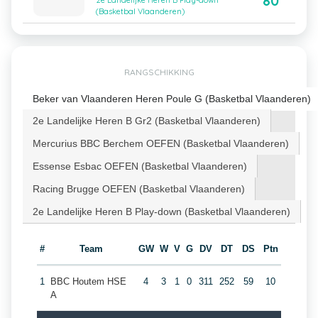
80
2e Landelijke Heren B Play-down
(Basketbal Vlaanderen)
RANGSCHIKKING
Beker van Vlaanderen Heren Poule G (Basketbal Vlaanderen)
2e Landelijke Heren B Gr2 (Basketbal Vlaanderen)
Mercurius BBC Berchem OEFEN (Basketbal Vlaanderen)
Essense Esbac OEFEN (Basketbal Vlaanderen)
Racing Brugge OEFEN (Basketbal Vlaanderen)
2e Landelijke Heren B Play-down (Basketbal Vlaanderen)
#
Team
GW
W
V
G
DV
DT
DS
Ptn
1
BBC Houtem HSE
4
3
1
0
311
252
59
10
A