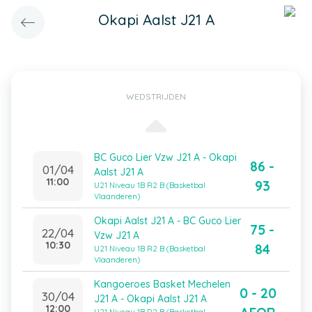
Okapi Aalst J21 A
WEDSTRIJDEN
BC Guco Lier Vzw J21 A - Okapi
86 -
01/04
Aalst J21 A
11:00
93
U21 Niveau 1B R2 B (Basketbal
Vlaanderen)
Okapi Aalst J21 A - BC Guco Lier
75 -
22/04
Vzw J21 A
10:30
84
U21 Niveau 1B R2 B (Basketbal
Vlaanderen)
Kangoeroes Basket Mechelen
0 - 20
30/04
J21 A - Okapi Aalst J21 A
12:00