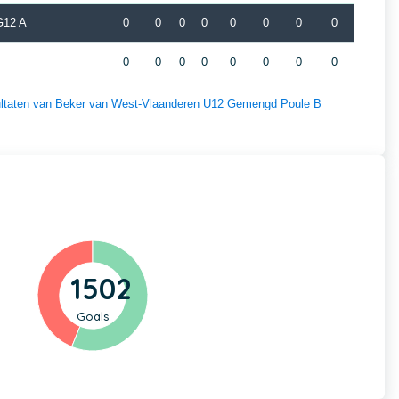
G12 A
0
0
0
0
0
0
0
0
0
0
0
0
0
0
0
0
esultaten van Beker van West-Vlaanderen U12 Gemengd Poule B
1502
Goals