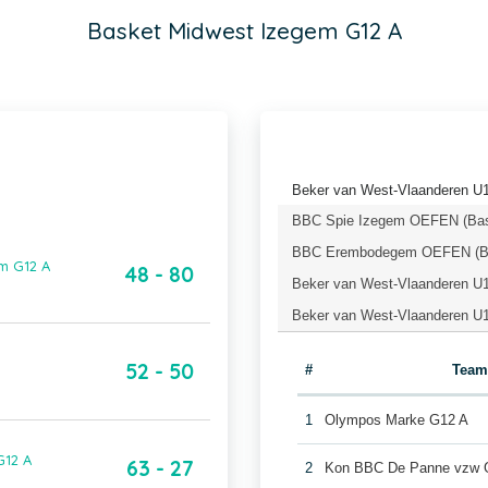
Basket Midwest Izegem G12 A
Beker van West-Vlaanderen U
BBC Spie Izegem OEFEN (Bask
BBC Erembodegem OEFEN (Bas
m G12 A
48 - 80
Beker van West-Vlaanderen U1
Beker van West-Vlaanderen U1
52 - 50
#
Team
1
Olympos Marke G12 A
G12 A
63 - 27
2
Kon BBC De Panne vzw 