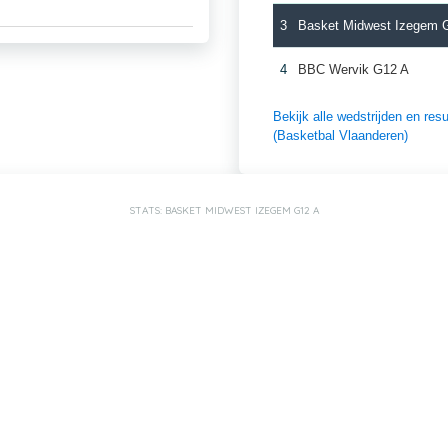
3
Basket Midwest Izegem 
4
BBC Wervik G12 A
Bekijk alle wedstrijden en r
(Basketbal Vlaanderen)
STATS: BASKET MIDWEST IZEGEM G12 A