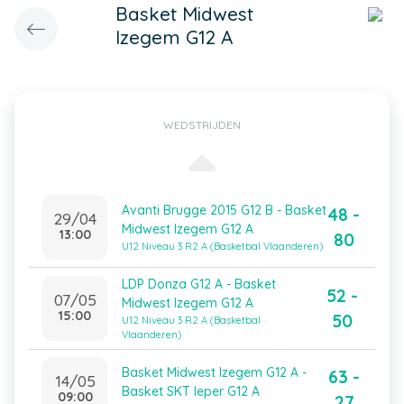
Basket Midwest
Izegem G12 A
WEDSTRIJDEN
Avanti Brugge 2015 G12 B - Basket
48 -
29/04
Midwest Izegem G12 A
13:00
80
U12 Niveau 3 R2 A (Basketbal Vlaanderen)
LDP Donza G12 A - Basket
52 -
07/05
Midwest Izegem G12 A
15:00
50
U12 Niveau 3 R2 A (Basketbal
Vlaanderen)
Basket Midwest Izegem G12 A -
63 -
14/05
Basket SKT Ieper G12 A
09:00
27