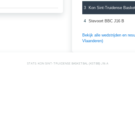
3
Kon Sint-Truidense Baske
4
Stevoort BBC J16 B
Bekijk alle wedstrijden en re
Vlaanderen)
STATS: KON SINT-TRUIDENSE BASKETBAL (KSTBB) J16 A