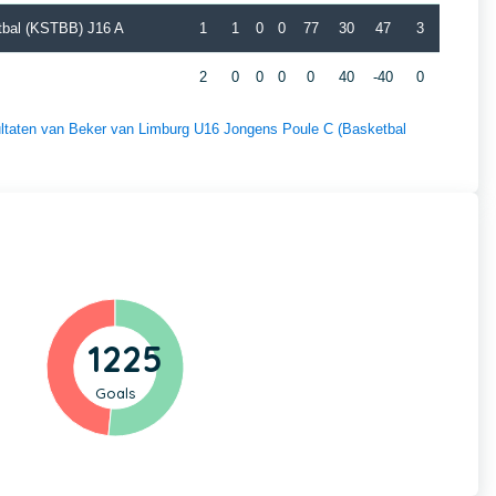
tbal (KSTBB) J16 A
1
1
0
0
77
30
47
3
2
0
0
0
0
40
-40
0
sultaten van Beker van Limburg U16 Jongens Poule C (Basketbal
1225
Goals