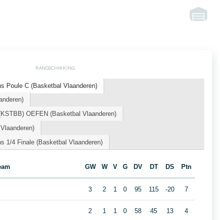
RANGSCHIKKING
s Poule C (Basketbal Vlaanderen)
anderen)
 (KSTBB) OEFEN (Basketbal Vlaanderen)
 Vlaanderen)
 1/4 Finale (Basketbal Vlaanderen)
eam
GW
W
V
G
DV
DT
DS
Ptn
3
2
1
0
95
115
-20
7
2
1
1
0
58
45
13
4