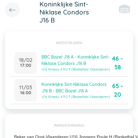
Koninklijke Sint-
Niklase Condors
J16 B
WEDSTRIJDEN
BBC Bazel J16 A - Koninklijke Sint-
46 -
18/02
Niklase Condors J16 B
17:00
58
U16 Niveau 4 R2 F (Basketbal Vlaanderen)
Koninklijke Sint-Niklase Condors
65 -
11/03
J16 B - BBC Bazel J16 A
16:00
20
U16 Niveau 4 R2 F (Basketbal Vlaanderen)
RANGSCHIKKING
Beker van Oost-Vlaanderen U16 Jongens Poule H (Basketbal V