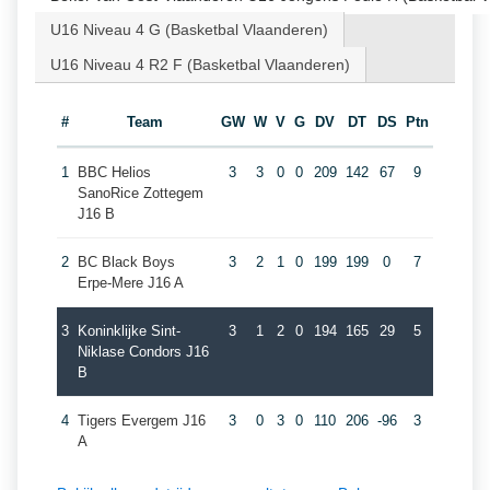
U16 Niveau 4 G (Basketbal Vlaanderen)
U16 Niveau 4 R2 F (Basketbal Vlaanderen)
#
Team
GW
W
V
G
DV
DT
DS
Ptn
1
BBC Helios
3
3
0
0
209
142
67
9
SanoRice Zottegem
J16 B
2
BC Black Boys
3
2
1
0
199
199
0
7
Erpe-Mere J16 A
3
Koninklijke Sint-
3
1
2
0
194
165
29
5
Niklase Condors J16
B
4
Tigers Evergem J16
3
0
3
0
110
206
-96
3
A