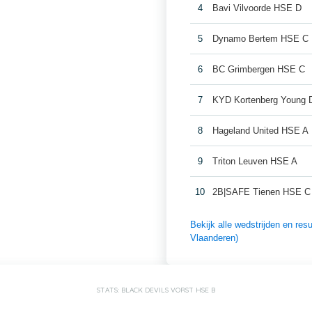
4
Bavi Vilvoorde HSE D
5
Dynamo Bertem HSE C
6
BC Grimbergen HSE C
7
KYD Kortenberg Young 
8
Hageland United HSE A
9
Triton Leuven HSE A
10
2B|SAFE Tienen HSE C
Bekijk alle wedstrijden en re
Vlaanderen)
STATS: BLACK DEVILS VORST HSE B