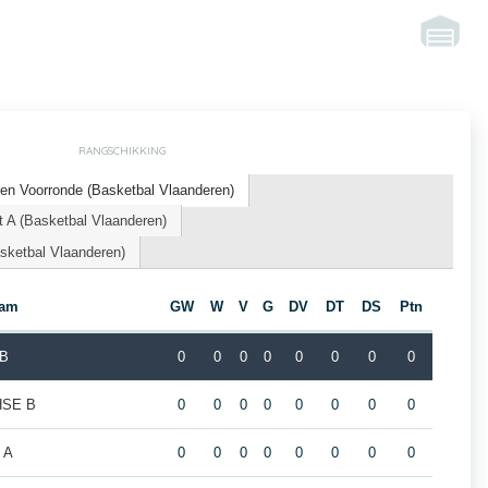
RANGSCHIKKING
en Voorronde (Basketbal Vlaanderen)
 A (Basketbal Vlaanderen)
sketbal Vlaanderen)
eam
GW
W
V
G
DV
DT
DS
Ptn
 B
0
0
0
0
0
0
0
0
HSE B
0
0
0
0
0
0
0
0
 A
0
0
0
0
0
0
0
0