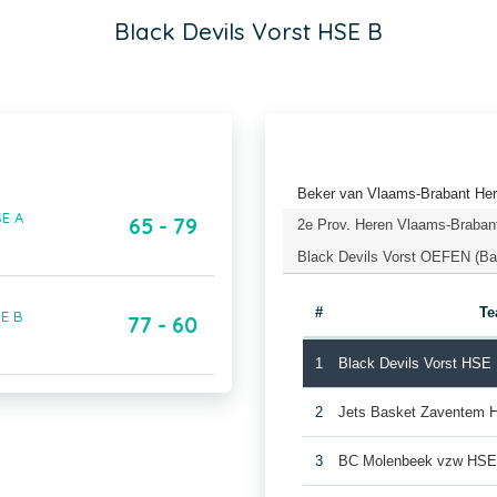
Black Devils Vorst HSE B
Beker van Vlaams-Brabant Her
SE A
65 - 79
2e Prov. Heren Vlaams-Brabant
Black Devils Vorst OEFEN (Ba
#
T
SE B
77 - 60
1
Black Devils Vorst HSE
2
Jets Basket Zaventem 
3
BC Molenbeek vzw HSE