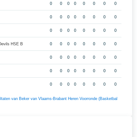
0
0
0
0
0
0
0
0
0
0
0
0
0
0
0
0
0
0
0
0
0
0
0
0
Devils HSE B
0
0
0
0
0
0
0
0
0
0
0
0
0
0
0
0
0
0
0
0
0
0
0
0
0
0
0
0
0
0
0
0
sultaten van Beker van Vlaams-Brabant Heren Voorronde (Basketbal