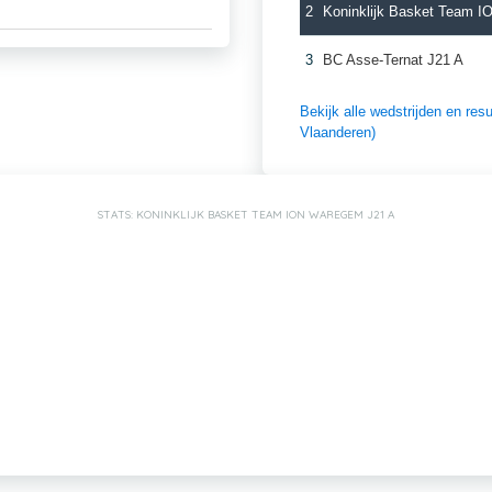
2
Koninklijk Basket Team 
3
BC Asse-Ternat J21 A
Bekijk alle wedstrijden en re
Vlaanderen)
STATS: KONINKLIJK BASKET TEAM ION WAREGEM J21 A