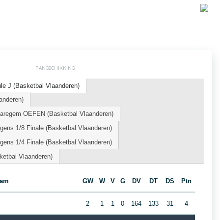
RANGSCHIKKING
le J (Basketbal Vlaanderen)
anderen)
Waregem OEFEN (Basketbal Vlaanderen)
ens 1/8 Finale (Basketbal Vlaanderen)
ens 1/4 Finale (Basketbal Vlaanderen)
etbal Vlaanderen)
eam
GW
W
V
G
DV
DT
DS
Ptn
2
1
1
0
164
133
31
4