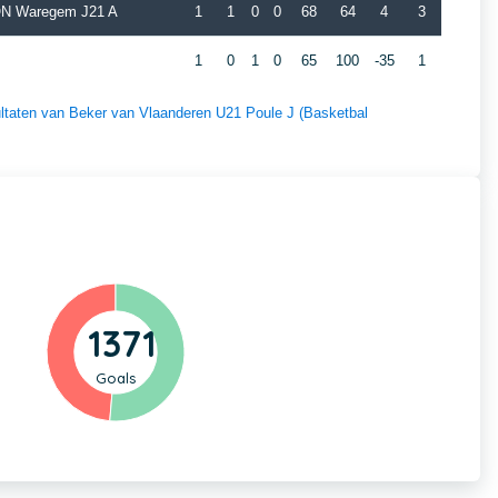
ION Waregem J21 A
1
1
0
0
68
64
4
3
1
0
1
0
65
100
-35
1
sultaten van Beker van Vlaanderen U21 Poule J (Basketbal
1371
Goals