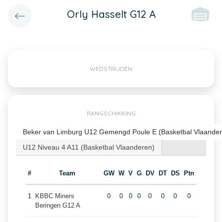
Orly Hasselt G12 A
WEDSTRIJDEN
RANGSCHIKKING
Beker van Limburg U12 Gemengd Poule E (Basketbal Vlaander
U12 Niveau 4 A11 (Basketbal Vlaanderen)
#
Team
GW
W
V
G
DV
DT
DS
Ptn
1
KBBC Miners
0
0
0
0
0
0
0
0
Beringen G12 A