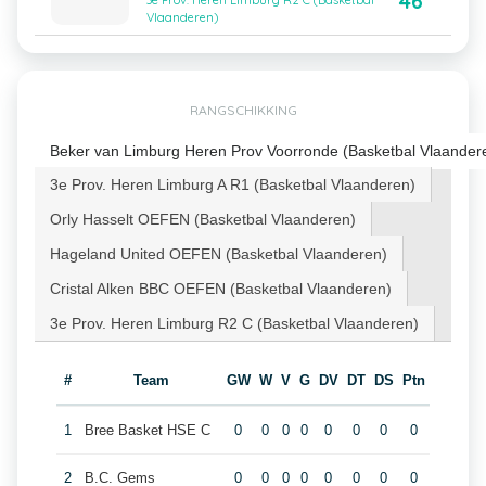
46
3e Prov. Heren Limburg R2 C (Basketbal
Vlaanderen)
RANGSCHIKKING
Beker van Limburg Heren Prov Voorronde (Basketbal Vlaander
3e Prov. Heren Limburg A R1 (Basketbal Vlaanderen)
Orly Hasselt OEFEN (Basketbal Vlaanderen)
Hageland United OEFEN (Basketbal Vlaanderen)
Cristal Alken BBC OEFEN (Basketbal Vlaanderen)
3e Prov. Heren Limburg R2 C (Basketbal Vlaanderen)
#
Team
GW
W
V
G
DV
DT
DS
Ptn
1
Bree Basket HSE C
0
0
0
0
0
0
0
0
2
B.C. Gems
0
0
0
0
0
0
0
0