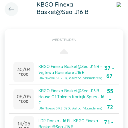
KBGO Finexa
Basket@Sea J16 B
WEDSTRIJDEN
KBGO Finexa Basket@Sea J16 B -
37 -
30/04
Wytewa Roeselare J16 B
11:00
67
U16 Niveau 3 R2 B (Basketbal Vlaanderen)
55
KBGO Finexa Basket@Sea J16 B -
06/05
House Of Talents Kortrijk Spurs J16
-
11:00
C
72
U16 Niveau 3 R2 B (Basketbal Vlaanderen)
LDP Donza J16 B - KBGO Finexa
71 -
14/05
Basket@Sea J16 B