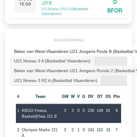
0
J21 B
15:00
BFOR
U21 Niveau 3 R2 A (Basketbal
Vlaanderen)
RANGSCHIKKING
Beker van West-Vlaanderen U21 Jongens Poule B (Basketbal 
U21 Niveau 3 A (Basketbal Vlaanderen)
Beker van West-Vlaanderen U21 Jongens Ronde 2 (Basketbal 
U21 Niveau 3 R2 A (Basketbal Vlaanderen)
#
Team
GW
W
V
G
DV
DT
DS
Ptn
1
KBGO Finexa
3
3
0
0
230
149
81
9
Basket@Sea J21 B
2
Olympos Marke J21
3
2
1
0
141
110
31
7
A