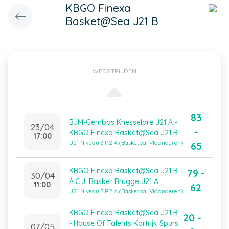
KBGO Finexa
Basket@Sea J21 B
WEDSTRIJDEN
83
BJM-Gembas Knesselare J21 A -
23/04
-
KBGO Finexa Basket@Sea J21 B
17:00
U21 Niveau 3 R2 A (Basketbal Vlaanderen)
65
KBGO Finexa Basket@Sea J21 B -
79 -
30/04
A.C.J. Basket Brugge J21 A
11:00
62
U21 Niveau 3 R2 A (Basketbal Vlaanderen)
KBGO Finexa Basket@Sea J21 B
20 -
- House Of Talents Kortrijk Spurs
07/05