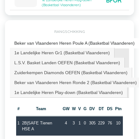
BFOR
1e Landelijke Heren Play-down
(Basketbal Vlaanderen)
RANGSCHIKKING
Beker van Vlaanderen Heren Poule A (Basketbal Vlaanderen)
1e Landelijke Heren Gr1 (Basketbal Vlaanderen)
L.S.V. Basket Landen OEFEN (Basketbal Vlaanderen)
Zuiderkempen Diamonds OEFEN (Basketbal Vlaanderen)
Beker van Vlaanderen Heren Ronde 2 (Basketbal Vlaanderen)
1e Landelijke Heren Play-down (Basketbal Vlaanderen)
#
Team
GW
W
V
G
DV
DT
DS
Ptn
1
2B|SAFE Tienen
4
3
1
0
305
229
76
10
HSE A