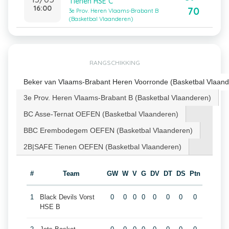
Tienen HSE C
16:00
70
3e Prov. Heren Vlaams-Brabant B
(Basketbal Vlaanderen)
RANGSCHIKKING
Beker van Vlaams-Brabant Heren Voorronde (Basketbal Vlaand
3e Prov. Heren Vlaams-Brabant B (Basketbal Vlaanderen)
BC Asse-Ternat OEFEN (Basketbal Vlaanderen)
BBC Erembodegem OEFEN (Basketbal Vlaanderen)
2B|SAFE Tienen OEFEN (Basketbal Vlaanderen)
#
Team
GW
W
V
G
DV
DT
DS
Ptn
1
Black Devils Vorst
0
0
0
0
0
0
0
0
HSE B