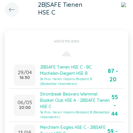
2B|SAFE Tienen
HSE C
WEDSTRIJDEN
2B|SAFE Tienen HSE C - BC
87 -
29/04
Machelen-Diegem HSE B
16:30
20
3e Prov. Heren Vlaams-Brabant B
(Basketbal Vlaanderen)
Strombeek Beavers Wemmel
55
Basket Club HSE A - 2B|SAFE Tienen
06/05
-
HSE C
20:00
44
3e Prov. Heren Vlaams-Brabant B (Basketbal
Vlaanderen)
Merchtem Eagles HSE C - 2B|SAFE
59 -
13/05