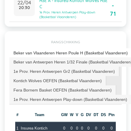
HSE A - Insurea Kontich Wolves HSE
22/04
-
C
20:30
71
1e Prov. Heren Antwerpen Play-down
(Basketbal Vlaanderen)
RANGSCHIKKING
Beker van Vlaanderen Heren Poule H (Basketbal Vlaanderen)
Beker van Antwerpen Heren 1/32 Finale (Basketbal Vlaanderen
1e Prov. Heren Antwerpen Gr2 (Basketbal Vlaanderen)
Kontich Wolves OEFEN (Basketbal Vlaanderen)
Fera Bornem Basket OEFEN (Basketbal Vlaanderen)
1e Prov. Heren Antwerpen Play-down (Basketbal Vlaanderen)
#
Team
GW
W
V
G
DV
DT
DS
Ptn
1
Insurea Kontich
0
0
0
0
0
0
0
0