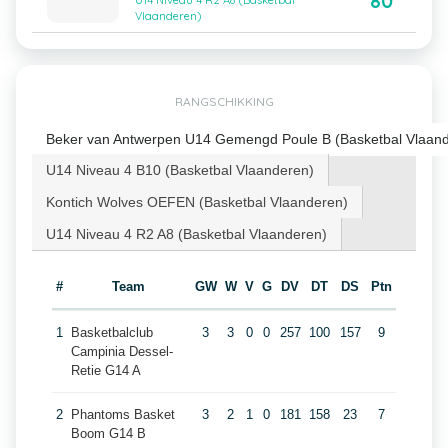
80
U14 Niveau 4 R2 A8 (Basketbal
Vlaanderen)
RANGSCHIKKING
Beker van Antwerpen U14 Gemengd Poule B (Basketbal Vlaan
U14 Niveau 4 B10 (Basketbal Vlaanderen)
Kontich Wolves OEFEN (Basketbal Vlaanderen)
U14 Niveau 4 R2 A8 (Basketbal Vlaanderen)
#
Team
GW
W
V
G
DV
DT
DS
Ptn
1
Basketbalclub
3
3
0
0
257
100
157
9
Campinia Dessel-
Retie G14 A
2
Phantoms Basket
3
2
1
0
181
158
23
7
Boom G14 B