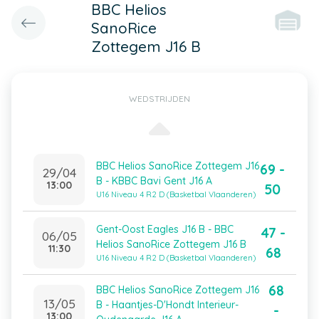
BBC Helios
SanoRice
Zottegem J16 B
WEDSTRIJDEN
BBC Helios SanoRice Zottegem J16
69 -
29/04
B - KBBC Bavi Gent J16 A
13:00
50
U16 Niveau 4 R2 D (Basketbal Vlaanderen)
Gent-Oost Eagles J16 B - BBC
47 -
06/05
Helios SanoRice Zottegem J16 B
11:30
68
U16 Niveau 4 R2 D (Basketbal Vlaanderen)
68
BBC Helios SanoRice Zottegem J16
13/05
B - Haantjes-D'Hondt Interieur-
-
13:00