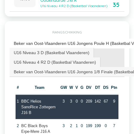
Oudenaarde J16 A
35
U16 Niveau 4 R2 D (Basketbal Vlaanderen)
RANGSCHIKKING
Beker van Oost-Vlaanderen U16 Jongens Poule H (Basketbal V
U16 Niveau 3 D (Basketbal Vlaanderen)
U16 Niveau 4 R2 D (Basketbal Vlaanderen)
Beker van Oost-Vlaanderen U16 Jongens 1/8 Finale (Basketba
#
Team
GW
W
V
G
DV
DT
DS
Ptn
1
BBC Helios
3
3
0
0
209
142
67
9
SanoRice Zottegem
J16 B
2
BC Black Boys
3
2
1
0
199
199
0
7
Erpe-Mere J16 A