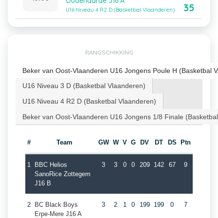
Oudenaarde J16 A
35
U16 Niveau 4 R2 D (Basketbal Vlaanderen)
RANGSCHIKKING
Beker van Oost-Vlaanderen U16 Jongens Poule H (Basketbal V
U16 Niveau 3 D (Basketbal Vlaanderen)
U16 Niveau 4 R2 D (Basketbal Vlaanderen)
Beker van Oost-Vlaanderen U16 Jongens 1/8 Finale (Basketba
#
Team
GW
W
V
G
DV
DT
DS
Ptn
1
BBC Helios
3
3
0
0
209
142
67
9
SanoRice Zottegem
J16 B
2
BC Black Boys
3
2
1
0
199
199
0
7
Erpe-Mere J16 A