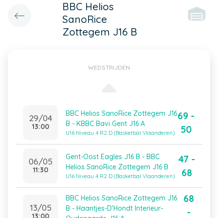
BBC Helios
SanoRice
Zottegem J16 B
WEDSTRIJDEN
BBC Helios SanoRice Zottegem J16
69 -
29/04
B - KBBC Bavi Gent J16 A
13:00
50
U16 Niveau 4 R2 D (Basketbal Vlaanderen)
Gent-Oost Eagles J16 B - BBC
47 -
06/05
Helios SanoRice Zottegem J16 B
11:30
68
U16 Niveau 4 R2 D (Basketbal Vlaanderen)
68
BBC Helios SanoRice Zottegem J16
13/05
B - Haantjes-D'Hondt Interieur-
-
13:00