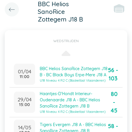
BBC Helios
SanoRice
Zottegem J18 B
WEDSTRIJDEN
BBC Helios SanoRice Zottegem J18
56 -
01/04
B - BC Black Boys Erpe-Mere J18 A
11:00
103
U18 Niveau 4 R2 C (Basketbal Vlaanderen)
80
Haantjes-D'Hondt Interieur-
29/04
Oudenaarde J18 A - BBC Helios
-
15:00
SanoRice Zottegem J18 B
45
U18 Niveau 4 R2 C (Basketbal Vlaanderen)
Tigers Evergem J18 A - BBC Helios
58 -
14/05
SanoRice Zottegem J18 B