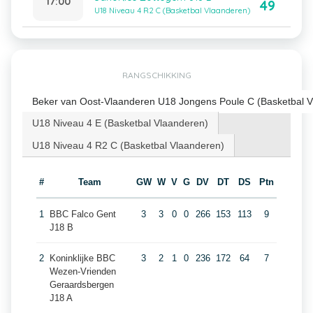
17:00
49
U18 Niveau 4 R2 C (Basketbal Vlaanderen)
RANGSCHIKKING
Beker van Oost-Vlaanderen U18 Jongens Poule C (Basketbal V
U18 Niveau 4 E (Basketbal Vlaanderen)
U18 Niveau 4 R2 C (Basketbal Vlaanderen)
#
Team
GW
W
V
G
DV
DT
DS
Ptn
1
BBC Falco Gent
3
3
0
0
266
153
113
9
J18 B
2
Koninklijke BBC
3
2
1
0
236
172
64
7
Wezen-Vrienden
Geraardsbergen
J18 A