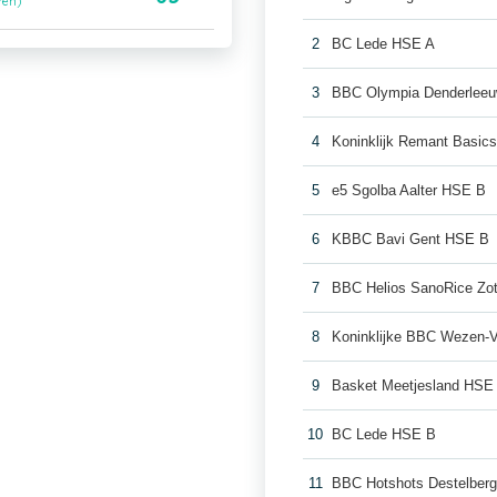
ren)
2
BC Lede HSE A
3
BBC Olympia Denderlee
4
Koninklijk Remant Basic
5
e5 Sgolba Aalter HSE B
6
KBBC Bavi Gent HSE B
7
BBC Helios SanoRice Z
8
Koninklijke BBC Wezen-
9
Basket Meetjesland HSE
10
BC Lede HSE B
11
BBC Hotshots Destelber