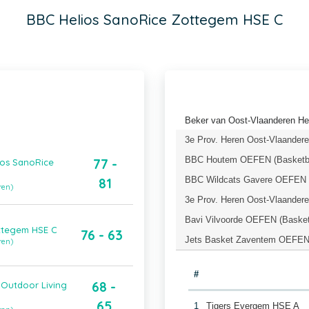
BBC Helios SanoRice Zottegem HSE C
Beker van Oost-Vlaanderen He
3e Prov. Heren Oost-Vlaandere
BBC Houtem OEFEN (Basketba
77 -
ios SanoRice
BBC Wildcats Gavere OEFEN (
81
ren)
3e Prov. Heren Oost-Vlaandere
Bavi Vilvoorde OEFEN (Basket
ttegem HSE C
76 - 63
Jets Basket Zaventem OEFEN 
ren)
#
68 -
Outdoor Living
65
1
Tigers Evergem HSE A