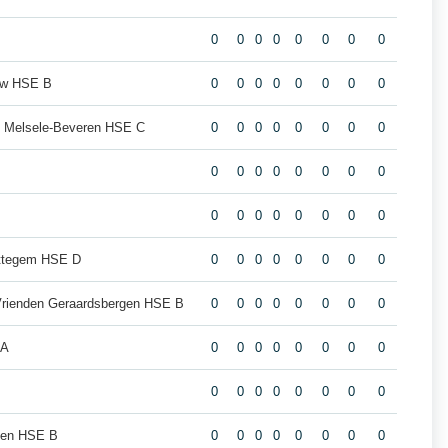
0
0
0
0
0
0
0
0
uw HSE B
0
0
0
0
0
0
0
0
s Melsele-Beveren HSE C
0
0
0
0
0
0
0
0
0
0
0
0
0
0
0
0
0
0
0
0
0
0
0
0
ottegem HSE D
0
0
0
0
0
0
0
0
Vrienden Geraardsbergen HSE B
0
0
0
0
0
0
0
0
 A
0
0
0
0
0
0
0
0
0
0
0
0
0
0
0
0
gen HSE B
0
0
0
0
0
0
0
0