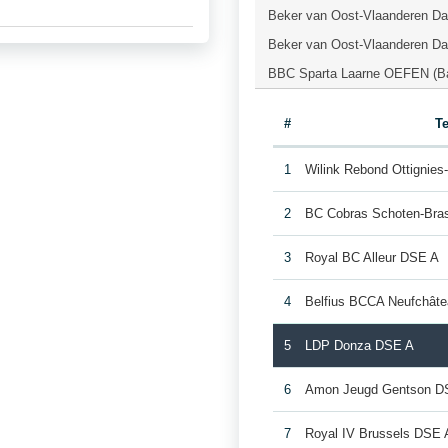
Beker van Oost-Vlaanderen Da
Beker van Oost-Vlaanderen Da
BBC Sparta Laarne OEFEN (Ba
#
T
1
Wilink Rebond Ottignie
2
BC Cobras Schoten-Bra
3
Royal BC Alleur DSE A
4
Belfius BCCA Neufchât
5
LDP Donza DSE A
6
Amon Jeugd Gentson D
7
Royal IV Brussels DSE 