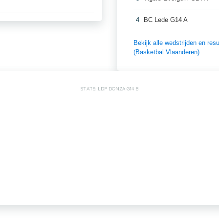
4
BC Lede G14 A
Bekijk alle wedstrijden en r
(Basketbal Vlaanderen)
STATS: LDP DONZA G14 B