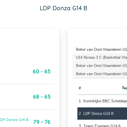
LDP Donza G14 B
Beker van Oost-Vlaanderen U1
U14 Niveau 3 C (Basketbal Vl
Beker van Oost-Vlaanderen U1
60 - 65
Beker van Oost-Vlaanderen U1
#
Te
68 - 65
1
Koninklijke BBC Schelde
2
LDP Donza G14 B
LDP Donza G14 B
79 - 76
3
Tigers Evergem G14 A