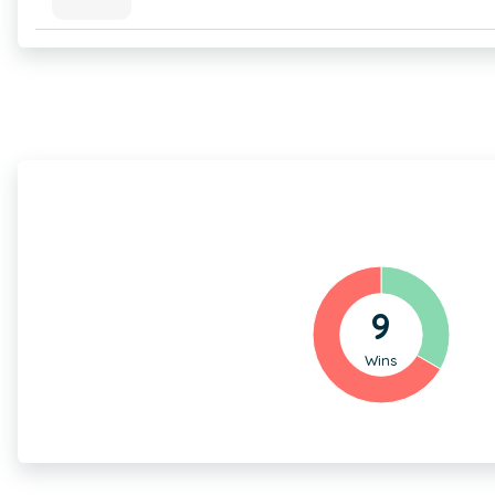
9
Wins