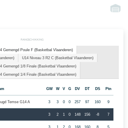
RANGSCHIKKING
4 Gemengd Poule F (Basketbal Vlaanderen)
aanderen)
U14 Niveau 3 R2 C (Basketbal Vlaanderen)
4 Gemengd 1/8 Finale (Basketbal Vlaanderen)
4 Gemengd 1/4 Finale (Basketbal Vlaanderen)
am
GW
W
V
G
DV
DT
DS
Ptn
jeugd Temse G14 A
3
3
0
0
257
97
160
9
3
2
1
0
148
156
-8
7
3
1
2
0
168
160
8
5