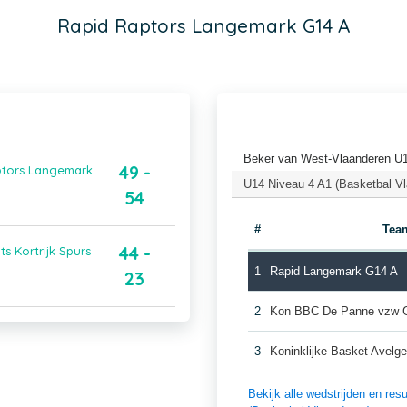
Rapid Raptors Langemark G14 A
Beker van West-Vlaanderen U
49 -
aptors Langemark
U14 Niveau 4 A1 (Basketbal V
54
#
Tea
44 -
s Kortrijk Spurs
1
Rapid Langemark G14 A
23
2
Kon BBC De Panne vzw 
3
Koninklijke Basket Avel
Bekijk alle wedstrijden en r