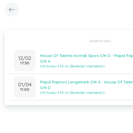
WEDSTRIJDEN
House Of Talents Kortrijk Spurs G14 D - Rapid R
12/02
G14 A
17:30
U14 Niveau 4 R2 A2 (Basketbal Vlaanderen)
Rapid Raptors Langemark G14 A - House Of Talent
01/04
G14 D
11:00
U14 Niveau 4 R2 A2 (Basketbal Vlaanderen)