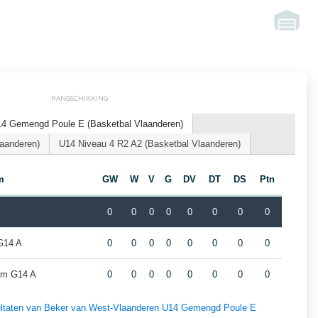
RANGSCHIKKING
14 Gemengd Poule E (Basketbal Vlaanderen)
laanderen)
U14 Niveau 4 R2 A2 (Basketbal Vlaanderen)
m
GW
W
V
G
DV
DT
DS
Ptn
0
0
0
0
0
0
0
0
G14 A
0
0
0
0
0
0
0
0
gem G14 A
0
0
0
0
0
0
0
0
esultaten van Beker van West-Vlaanderen U14 Gemengd Poule E