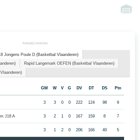
RANGSCHIKKING
8 Jongens Poule D (Basketbal Vlaanderen)
aanderen)
Rapid Langemark OEFEN (Basketbal Vlaanderen)
 Vlaanderen)
m
GW
W
V
G
DV
DT
DS
Ptn
3
3
0
0
222
124
98
9
em J18 A
3
2
1
0
167
159
8
7
3
1
2
0
206
166
40
5