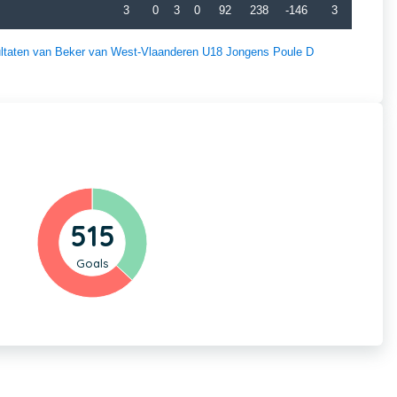
3
0
3
0
92
238
-146
3
esultaten van Beker van West-Vlaanderen U18 Jongens Poule D
515
Goals