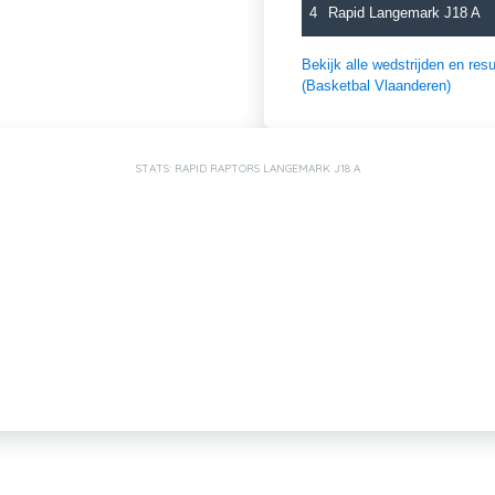
4
Rapid Langemark J18 A
Bekijk alle wedstrijden en r
(Basketbal Vlaanderen)
STATS: RAPID RAPTORS LANGEMARK J18 A