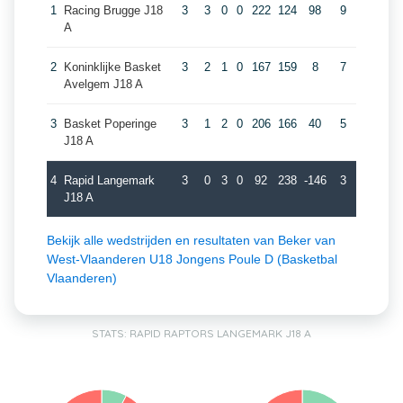
1
Racing Brugge J18
3
3
0
0
222
124
98
9
A
2
Koninklijke Basket
3
2
1
0
167
159
8
7
Avelgem J18 A
3
Basket Poperinge
3
1
2
0
206
166
40
5
J18 A
4
Rapid Langemark
3
0
3
0
92
238
-146
3
J18 A
Bekijk alle wedstrijden en resultaten van Beker van
West-Vlaanderen U18 Jongens Poule D (Basketbal
Vlaanderen)
STATS: RAPID RAPTORS LANGEMARK J18 A