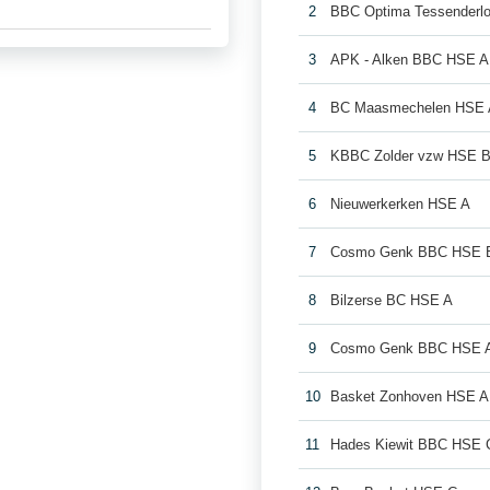
2
BBC Optima Tessenderl
3
APK - Alken BBC HSE A
4
BC Maasmechelen HSE 
5
KBBC Zolder vzw HSE 
6
Nieuwerkerken HSE A
7
Cosmo Genk BBC HSE 
8
Bilzerse BC HSE A
9
Cosmo Genk BBC HSE 
10
Basket Zonhoven HSE A
11
Hades Kiewit BBC HSE 