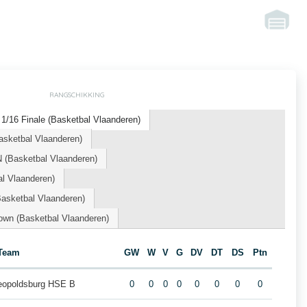
RANGSCHIKKING
1/16 Finale (Basketbal Vlaanderen)
asketbal Vlaanderen)
(Basketbal Vlaanderen)
l Vlaanderen)
sketbal Vlaanderen)
own (Basketbal Vlaanderen)
Team
GW
W
V
G
DV
DT
DS
Ptn
Leopoldsburg HSE B
0
0
0
0
0
0
0
0