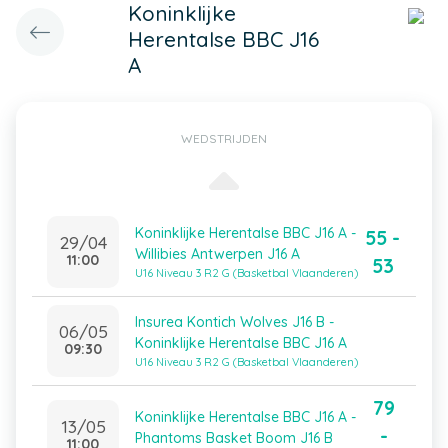
Koninklijke
Herentalse BBC J16
A
WEDSTRIJDEN
Koninklijke Herentalse BBC J16 A -
55 -
29/04
Willibies Antwerpen J16 A
11:00
53
U16 Niveau 3 R2 G (Basketbal Vlaanderen)
Insurea Kontich Wolves J16 B -
06/05
Koninklijke Herentalse BBC J16 A
09:30
U16 Niveau 3 R2 G (Basketbal Vlaanderen)
79
Koninklijke Herentalse BBC J16 A -
13/05
-
Phantoms Basket Boom J16 B
11:00