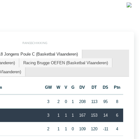
RANGSCHIKKING
8 Jongens Poule C (Basketbal Vlaanderen)
anderen)
Racing Brugge OEFEN (Basketbal Vlaanderen)
Vlaanderen)
m
GW
W
V
G
DV
DT
DS
Ptn
3
2
0
1
208
113
95
8
3
1
1
1
167
153
14
6
2
1
1
0
109
120
-11
4