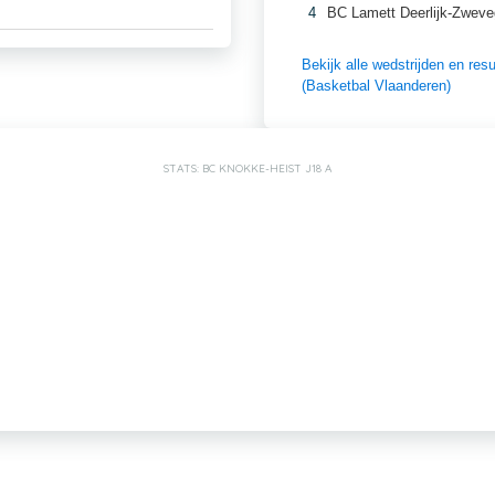
4
BC Lamett Deerlijk-Zwev
Bekijk alle wedstrijden en r
(Basketbal Vlaanderen)
STATS: BC KNOKKE-HEIST J18 A