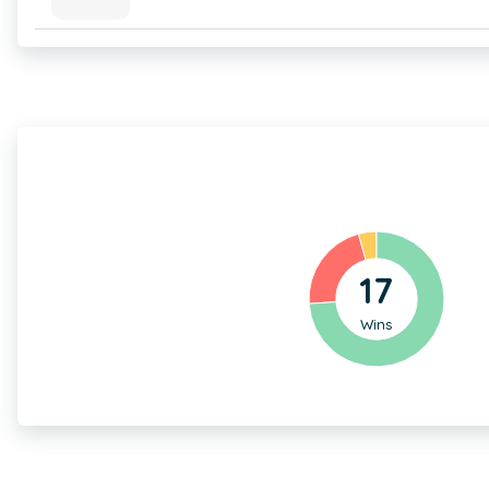
17
Wins