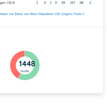
egem J18 B
2
0
2
0
59
157
-98
2
esultaten van Beker van West-Vlaanderen U18 Jongens Poule C
1448
Goals