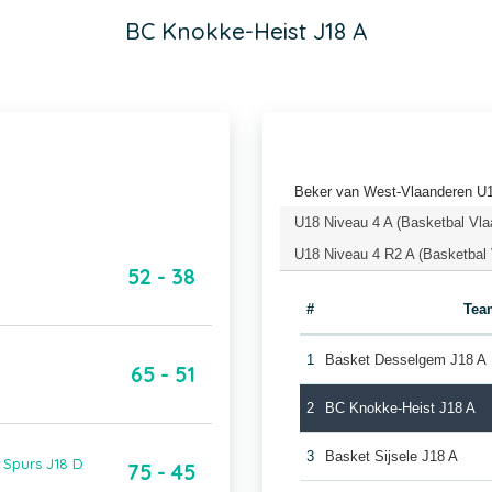
BC Knokke-Heist J18 A
Beker van West-Vlaanderen U1
U18 Niveau 4 A (Basketbal Vla
U18 Niveau 4 R2 A (Basketbal 
52 - 38
#
Tea
1
Basket Desselgem J18 A
65 - 51
2
BC Knokke-Heist J18 A
3
Basket Sijsele J18 A
 Spurs J18 D
75 - 45