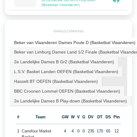
49
2e Landelijke Dames B Play-down
(Basketbal Vlaanderen)
RANGSCHIKKING
Beker van Vlaanderen Dames Poule D (Basketbal Vlaanderen)
Beker van Limburg Dames Land 1/2 Finale (Basketbal Vlaande
2e Landelijke Dames B Gr2 (Basketbal Vlaanderen)
L.S.V. Basket Landen OEFEN (Basketbal Vlaanderen)
Hasselt BT OEFEN (Basketbal Vlaanderen)
BBC Croonen Lommel OEFEN (Basketbal Vlaanderen)
2e Landelijke Dames B Play-down (Basketbal Vlaanderen)
#
Team
GW
W
V
G
DV
DT
DS
Ptn
1
Carrefour Market
4
4
0
0
235
170
65
12
Basket