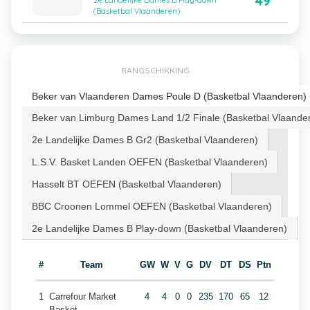
49
2e Landelijke Dames B Play-down
(Basketbal Vlaanderen)
RANGSCHIKKING
Beker van Vlaanderen Dames Poule D (Basketbal Vlaanderen)
Beker van Limburg Dames Land 1/2 Finale (Basketbal Vlaande
2e Landelijke Dames B Gr2 (Basketbal Vlaanderen)
L.S.V. Basket Landen OEFEN (Basketbal Vlaanderen)
Hasselt BT OEFEN (Basketbal Vlaanderen)
BBC Croonen Lommel OEFEN (Basketbal Vlaanderen)
2e Landelijke Dames B Play-down (Basketbal Vlaanderen)
#
Team
GW
W
V
G
DV
DT
DS
Ptn
1
Carrefour Market
4
4
0
0
235
170
65
12
Basket