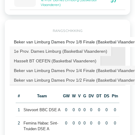
57
1e Prov. Dames Limburg (Basketbal
Vlaanderen)
RANGSCHIKKING
Beker van Limburg Dames Prov 1/8 Finale (Basketbal Vlaander
1e Prov. Dames Limburg (Basketbal Vlaanderen)
Hasselt BT OEFEN (Basketbal Vlaanderen)
Beker van Limburg Dames Prov 1/4 Finale (Basketbal Vlaander
Beker van Limburg Dames Prov 1/2 Finale (Basketbal Vlaander
#
Team
GW
W
V
G
DV
DT
DS
Ptn
1
Stevoort BBC DSE A
0
0
0
0
0
0
0
0
2
Femina Habac Sint-
0
0
0
0
0
0
0
0
Truiden DSE A