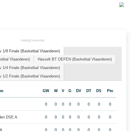
RANGSCHIKKING
 1/8 Finale (Basketbal Vlaanderen)
etbal Vlaanderen)
Hasselt BT OEFEN (Basketbal Vlaanderen)
 1/4 Finale (Basketbal Vlaanderen)
 1/2 Finale (Basketbal Vlaanderen)
am
GW
W
V
G
DV
DT
DS
Ptn
0
0
0
0
0
0
0
0
iden DSE A
0
0
0
0
0
0
0
0
 A
0
0
0
0
0
0
0
0