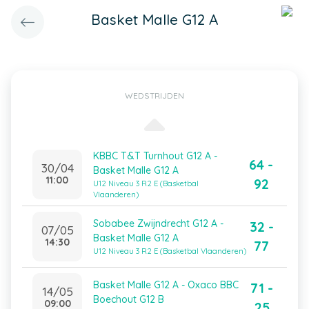
Basket Malle G12 A
WEDSTRIJDEN
KBBC T&T Turnhout G12 A -
64 -
30/04
Basket Malle G12 A
11:00
92
U12 Niveau 3 R2 E (Basketbal
Vlaanderen)
Sobabee Zwijndrecht G12 A -
32 -
07/05
Basket Malle G12 A
14:30
77
U12 Niveau 3 R2 E (Basketbal Vlaanderen)
Basket Malle G12 A - Oxaco BBC
71 -
14/05
Boechout G12 B
09:00
25