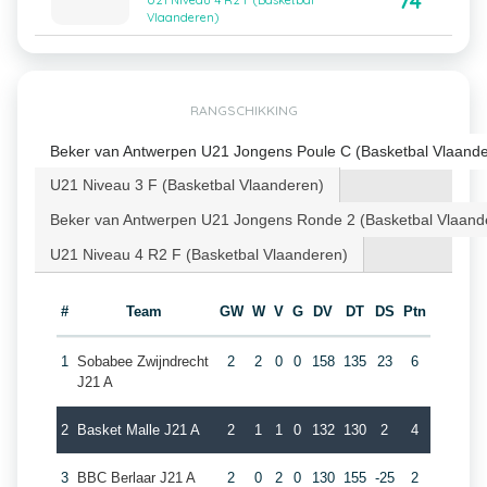
74
U21 Niveau 4 R2 F (Basketbal
Vlaanderen)
RANGSCHIKKING
Beker van Antwerpen U21 Jongens Poule C (Basketbal Vlaand
U21 Niveau 3 F (Basketbal Vlaanderen)
Beker van Antwerpen U21 Jongens Ronde 2 (Basketbal Vlaand
U21 Niveau 4 R2 F (Basketbal Vlaanderen)
#
Team
GW
W
V
G
DV
DT
DS
Ptn
1
Sobabee Zwijndrecht
2
2
0
0
158
135
23
6
J21 A
2
Basket Malle J21 A
2
1
1
0
132
130
2
4
3
BBC Berlaar J21 A
2
0
2
0
130
155
-25
2