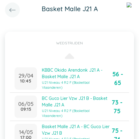
Basket Malle J21 A
WEDSTRIJDEN
KBBC Okido Arendonk J21 A -
56 -
29/04
Basket Malle J21 A
10:45
65
U21 Niveau 4 R2 F (Basketbal
Vlaanderen)
BC Guco Lier Vzw J21 B - Basket
73 -
06/05
Malle J21 A
09:15
75
U21 Niveau 4 R2 F (Basketbal
Vlaanderen)
Basket Malle J21 A - BC Guco Lier
75 -
14/05
Vzw J21 B
17:00