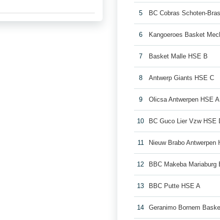
5
BC Cobras Schoten-Bra
6
Kangoeroes Basket Mec
7
Basket Malle HSE B
8
Antwerp Giants HSE C
9
Olicsa Antwerpen HSE A
10
BC Guco Lier Vzw HSE 
11
Nieuw Brabo Antwerpen
12
BBC Makeba Mariaburg 
13
BBC Putte HSE A
14
Geranimo Bornem Bask