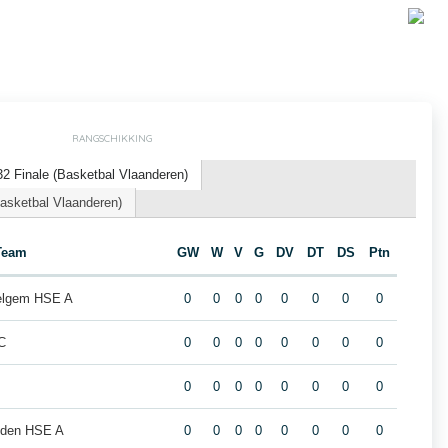
RANGSCHIKKING
2 Finale (Basketbal Vlaanderen)
asketbal Vlaanderen)
Team
GW
W
V
G
DV
DT
DS
Ptn
elgem HSE A
0
0
0
0
0
0
0
0
C
0
0
0
0
0
0
0
0
0
0
0
0
0
0
0
0
eiden HSE A
0
0
0
0
0
0
0
0