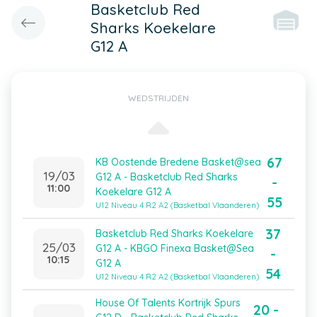
Basketclub Red
Sharks Koekelare
G12 A
WEDSTRIJDEN
67
KB Oostende Bredene Basket@sea
19/03
G12 A - Basketclub Red Sharks
-
11:00
Koekelare G12 A
55
U12 Niveau 4 R2 A2 (Basketbal Vlaanderen)
37
Basketclub Red Sharks Koekelare
25/03
G12 A - KBGO Finexa Basket@Sea
-
10:15
G12 A
54
U12 Niveau 4 R2 A2 (Basketbal Vlaanderen)
House Of Talents Kortrijk Spurs
20 -