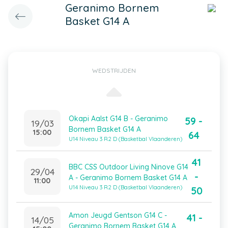
Geranimo Bornem
Basket G14 A
WEDSTRIJDEN
Okapi Aalst G14 B - Geranimo
59 -
19/03
Bornem Basket G14 A
15:00
64
U14 Niveau 3 R2 D (Basketbal Vlaanderen)
41
BBC CSS Outdoor Living Ninove G14
29/04
-
A - Geranimo Bornem Basket G14 A
11:00
U14 Niveau 3 R2 D (Basketbal Vlaanderen)
50
Amon Jeugd Gentson G14 C -
41 -
14/05
Geranimo Bornem Basket G14 A