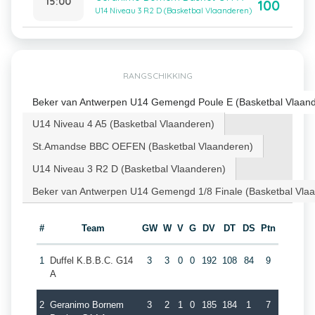
15:00
100
U14 Niveau 3 R2 D (Basketbal Vlaanderen)
RANGSCHIKKING
Beker van Antwerpen U14 Gemengd Poule E (Basketbal Vlaan
U14 Niveau 4 A5 (Basketbal Vlaanderen)
St.Amandse BBC OEFEN (Basketbal Vlaanderen)
U14 Niveau 3 R2 D (Basketbal Vlaanderen)
Beker van Antwerpen U14 Gemengd 1/8 Finale (Basketbal Vla
#
Team
GW
W
V
G
DV
DT
DS
Ptn
1
Duffel K.B.B.C. G14
3
3
0
0
192
108
84
9
A
2
Geranimo Bornem
3
2
1
0
185
184
1
7