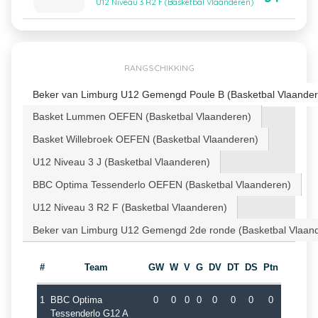
U12 Niveau 3 R2 F (Basketbal Vlaanderen)
RANGSCHIKKING
Beker van Limburg U12 Gemengd Poule B (Basketbal Vlaander
Basket Lummen OEFEN (Basketbal Vlaanderen)
Basket Willebroek OEFEN (Basketbal Vlaanderen)
U12 Niveau 3 J (Basketbal Vlaanderen)
BBC Optima Tessenderlo OEFEN (Basketbal Vlaanderen)
U12 Niveau 3 R2 F (Basketbal Vlaanderen)
Beker van Limburg U12 Gemengd 2de ronde (Basketbal Vlaan
#
Team
GW
W
V
G
DV
DT
DS
Ptn
1
BBC Optima
0
0
0
0
0
0
0
0
Tessenderlo G12 A