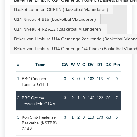
Beker van Limburg U14 Gemengd Poule C (Basketbal Vlaande
Basket Lummen OEFEN (Basketbal Vlaanderen)
U14 Niveau 4 B15 (Basketbal Vlaanderen)
U14 Niveau 4 R2 A12 (Basketbal Vlaanderen)
Beker van Limburg U14 Gemengd 2de ronde (Basketbal Vlaan
Beker van Limburg U14 Gemengd 1/4 Finale (Basketbal Vlaan
#
Team
GW
W
V
G
DV
DT
DS
Ptn
1
BBC Croonen
3
3
0
0
183
113
70
9
Lommel G14 B
2
BBC Optima
3
2
1
0
142
122
20
7
Tessenderlo G14 A
3
Kon Sint-Truidense
3
1
2
0
110
173
-63
5
Basketbal (KSTBB)
G14 A