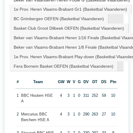
Beker van Vlaanderen Heren Poule G (Basketbal Vlaanderen)
1e Prov. Heren Vlaams-Brabant Gr1 (Basketbal Vlaanderen)
BC Grimbergen OEFEN (Basketbal Vlaanderen)
Basket Club Groot Dilbeek OEFEN (Basketbal Vlaanderen)
Beker van Vlaams-Brabant Heren 1/16 Finale (Basketbal Vlaan
Beker van Vlaams-Brabant Heren 1/8 Finale (Basketbal Vlaand
1e Prov. Heren Vlaams-Brabant Play-down (Basketbal Vlaande
Fera Bornem Basket OEFEN (Basketbal Vlaanderen)
#
Team
GW
W
V
G
DV
DT
DS
Ptn
1
BBC Houtem HSE
4
3
1
0
311
252
59
10
A
2
Mercurius BBC
4
3
1
0
290
263
27
10
Berchem HSE A
3
Stevoort BBC HSE
4
2
2
0
330
297
33
8