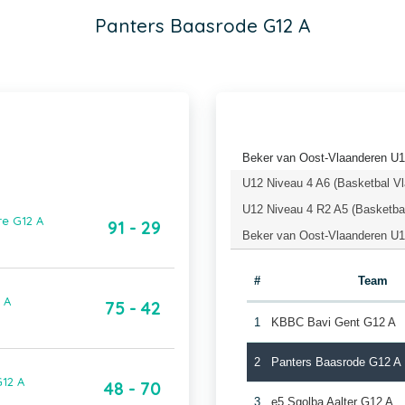
Panters Baasrode G12 A
Beker van Oost-Vlaanderen U1
U12 Niveau 4 A6 (Basketbal V
U12 Niveau 4 R2 A5 (Basketba
re G12 A
91 - 29
Beker van Oost-Vlaanderen U1
#
Team
 A
75 - 42
1
KBBC Bavi Gent G12 A
2
Panters Baasrode G12 A
12 A
48 - 70
3
e5 Sgolba Aalter G12 A