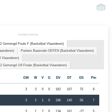
RANGSCHIKKING
2 Gemengd Poule F (Basketbal Vlaanderen)
laanderen)
Panters Baasrode OEFEN (Basketbal Vlaanderen)
l Vlaanderen)
2 Gemengd 1/8 Finale (Basketbal Vlaanderen)
GW
W
V
G
DV
DT
DS
Ptn
3
3
0
0
182
107
75
9
3
2
1
0
196
140
56
7
3
1
2
0
134
161
-27
5