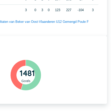
3
0
3
0
123
227
-104
3
esultaten van Beker van Oost-Vlaanderen U12 Gemengd Poule F
1481
Goals