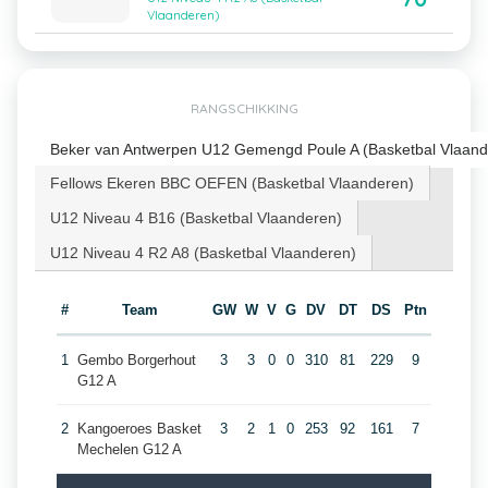
Vlaanderen)
RANGSCHIKKING
Beker van Antwerpen U12 Gemengd Poule A (Basketbal Vlaand
Fellows Ekeren BBC OEFEN (Basketbal Vlaanderen)
U12 Niveau 4 B16 (Basketbal Vlaanderen)
U12 Niveau 4 R2 A8 (Basketbal Vlaanderen)
#
Team
GW
W
V
G
DV
DT
DS
Ptn
1
Gembo Borgerhout
3
3
0
0
310
81
229
9
G12 A
2
Kangoeroes Basket
3
2
1
0
253
92
161
7
Mechelen G12 A