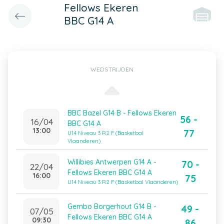
Fellows Ekeren
BBC G14 A
WEDSTRIJDEN
BBC Bazel G14 B - Fellows Ekeren
56 -
16/04
BBC G14 A
13:00
77
U14 Niveau 3 R2 F (Basketbal
Vlaanderen)
Willibies Antwerpen G14 A -
70 -
22/04
Fellows Ekeren BBC G14 A
16:00
75
U14 Niveau 3 R2 F (Basketbal Vlaanderen)
Gembo Borgerhout G14 B -
49 -
07/05
Fellows Ekeren BBC G14 A
09:30
86